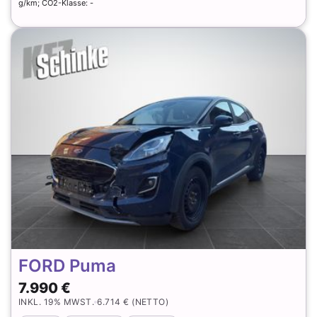
g/km; CO2-Klasse: -
FORD Puma
7.990 €
INKL. 19% MWST.
6.714 € (NETTO)