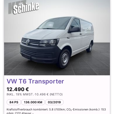
VW T6 Transporter
12.490 €
INKL. 19% MWST.
10.496 € (NETTO)
84 PS
136.000 KM
03/2019
Kraftstoffverbrauch kombiniert: 5.8 l/100km; CO₂-Emissionen (komb.): 153
g/km; CO2-Klasse: -