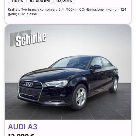
110 PS
82.600 KM
02/2016
Kraftstoffverbrauch kombiniert: 5.4 l/100km; CO₂-Emissionen (komb.): 124
g/km; CO2-Klasse: -
AUDI A3