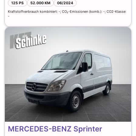
125 PS
52.000 KM
06/2024
Kraftstoffverbrauch kombiniert: -; CO₂-Emissionen (komb.): -; CO2-Klasse:
-
MERCEDES-BENZ Sprinter