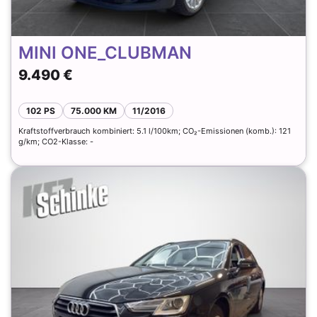
MINI ONE_CLUBMAN
9.490 €
102 PS
75.000 KM
11/2016
Kraftstoffverbrauch kombiniert: 5.1 l/100km; CO₂-Emissionen (komb.): 121
g/km; CO2-Klasse: -