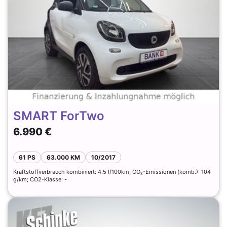
SMART ForTwo
6.990 €
61 PS
63.000 KM
10/2017
Kraftstoffverbrauch kombiniert: 4.5 l/100km; CO₂-Emissionen (komb.): 104
g/km; CO2-Klasse: -