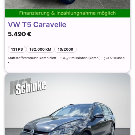
VW T5 Caravelle
5.490 €
131 PS
182.000 KM
10/2009
Kraftstoffverbrauch kombiniert: -; CO₂-Emissionen (komb.): -; CO2-Klasse:
-