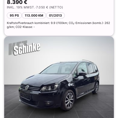
8.390 €
INKL. 19% MWST.
7.050 € (NETTO)
95 PS
113.000 KM
01/2013
Kraftstoffverbrauch kombiniert: 9.9 l/100km; CO₂-Emissionen (komb.): 262
g/km; CO2-Klasse: -