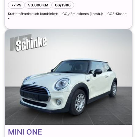
77 PS
93.000 KM
06/1986
Kraftstoffverbrauch kombiniert: -; CO₂-Emissionen (komb.): -; CO2-Klasse:
-
MINI ONE