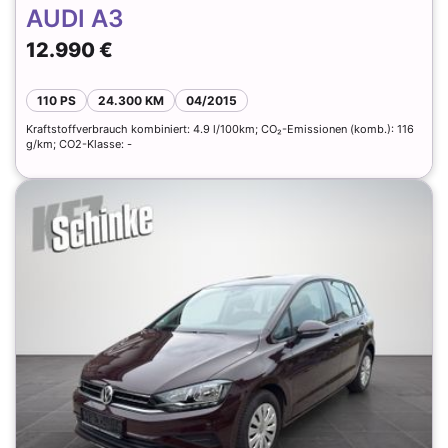
AUDI A3
12.990 €
110 PS
24.300 KM
04/2015
Kraftstoffverbrauch kombiniert: 4.9 l/100km; CO₂-Emissionen (komb.): 116
g/km; CO2-Klasse: -