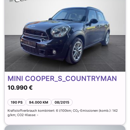
MINI COOPER_S_COUNTRYMAN
10.990 €
190 PS
94.000 KM
08/2015
Kraftstoffverbrauch kombiniert: 6 l/100km; CO₂-Emissionen (komb.): 142
g/km; CO2-Klasse: -