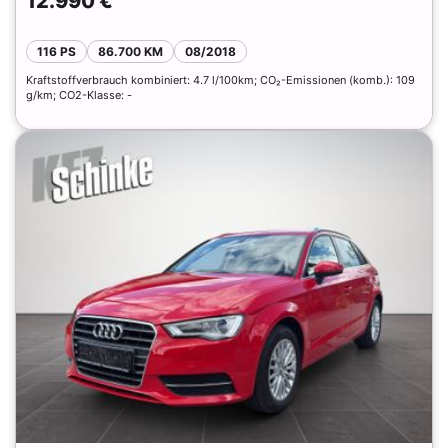
12.990 €
116 PS
86.700 KM
08/2018
Kraftstoffverbrauch kombiniert: 4.7 l/100km; CO₂-Emissionen (komb.): 109
g/km; CO2-Klasse: -