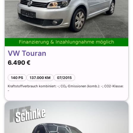
VW Touran
6.490 €
140 PS
137.000 KM
07/2015
Kraftstoffverbrauch kombiniert: -; CO₂-Emissionen (komb.): -; CO2-Klasse:
-